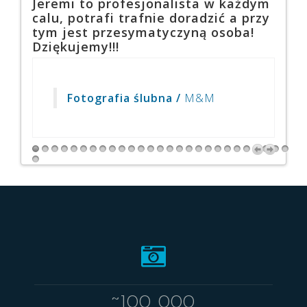
Jeremi to profesjonalista w każdym
zdję
calu, potrafi trafnie doradzić a przy
atmo
tym jest przesymatyczyną osoba!
zdum
Dziękujemy!!!
skor
proj
moje
zost
Fotografia ślubna /
M&M
wyko
któr
Kanc
char
~100 000