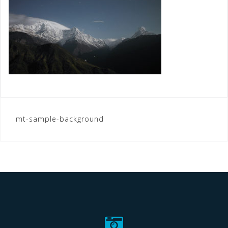
Nawigacja
mt-sample-background
wpisu