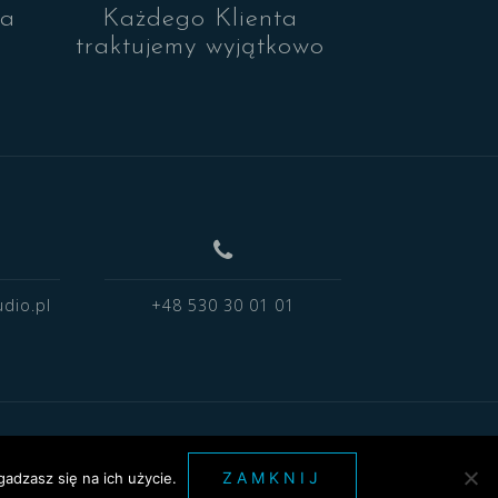
na
Każdego Klienta
traktujemy wyjątkowo
dio.pl
+48 530 30 01 01
ZAMKNIJ
adzasz się na ich użycie.