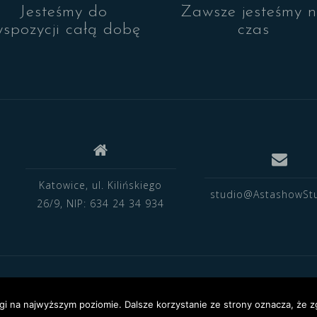
Jesteśmy do
Zawsze jesteśmy 
yspozycji całą dobę
czas
Katowice, ul. Kilińskiego
studio@AstashowStu
26/9, NIP: 634 24 34 934
emes.
gi na najwyższym poziomie. Dalsze korzystanie ze strony oznacza, że zg