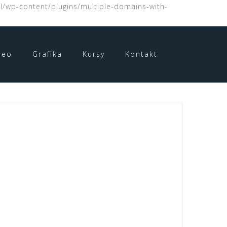
l/wp-content/plugins/multiple-domains-with-
deo
Grafika
Kursy
Kontakt