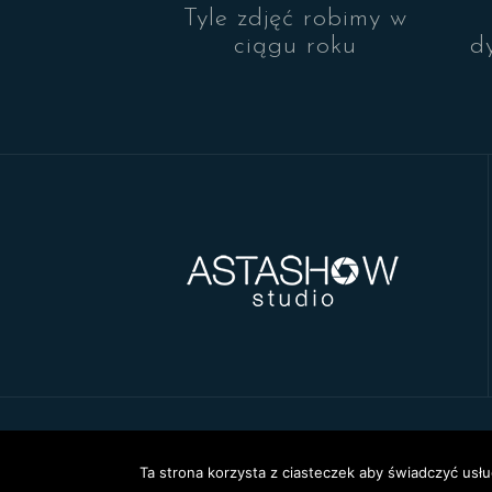
Tyle zdjęć robimy w
ciągu roku
d
Powered by WordPress
|
Theme:
Astrid
by aTh
Ta strona korzysta z ciasteczek aby świadczyć usłu