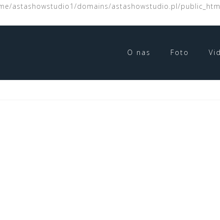
/home/astashowstudio1/domains/astashowstudio.pl/public_htm
O nas
Foto
Vi