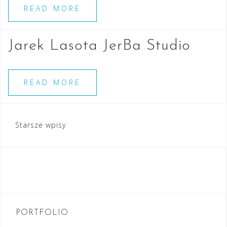
READ MORE
Jarek Lasota JerBa Studio
READ MORE
Nawigacja
Starsze wpisy
po
wpisach
PORTFOLIO