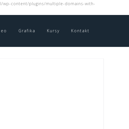
l/wp-content/plugins/multiple-domains-with-
deo
Grafika
Kursy
Kontakt