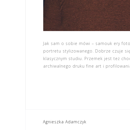
Jak sam o sobie mówi – samouk ery fotog
portretu stylizowanego. Dobrze czuje się
klasycznym studiu. Przemek jest też ch
archiwalnego druku fine art i profilowan
Nawigacja
Agnieszka Adamczyk